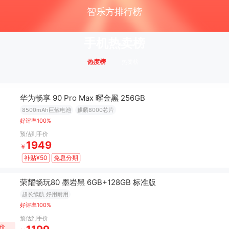
智乐方排行榜
分类
购物车
手机热卖榜
热度榜
热卖榜
华为畅享 90 Pro Max 曜金黑 256GB
8500mAh巨鲸电池
麒麟8000芯片
好评率100%
预估到手价
1949
￥
补贴¥50
免息分期
荣耀畅玩80 墨岩黑 6GB+128GB 标准版
超长续航 好用耐用
好评率100%
预估到手价
低价