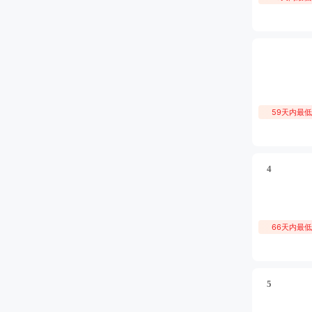
59天内最
4
66天内最
5