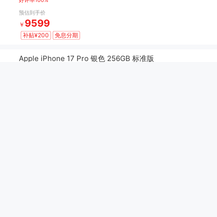
好评率100%
预估到手价
9599
￥
补贴¥200
免息分期
Apple iPhone 17 Pro 银色 256GB 标准版
A19 Pro 芯片
好评率100%
预估到手价
8599
￥
补贴¥200
免息分期
华为 Mate 80 曜石黑 16GB+512GB
麒麟9020芯片
第二代红枫原色影像
好评率100%
预估到手价
低价
5099
￥
补贴¥200
免息分期